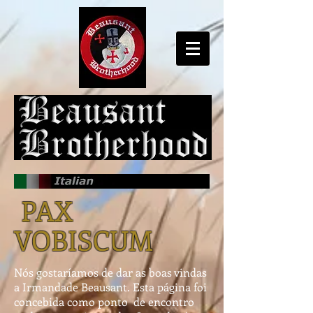
PAX
VOBISCUM
Nós gostaríamos de dar as boas vindas
a Irmandade Beausant. Esta página foi
concebida como ponto de encontro