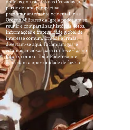
onde os entusiastas das Cruzadas (a
partir de uma perspectiva
predominantemente ocidental) e as
Ordens Militares da Igreja poderiam se
reunir e compartilhar histórias, fotos,
informações e fraternidade global de
interesse comum. Irmãos e Irmãs,
divertam-se aqui. Facam amigos, e
estamos anciosos para conhecê –los no
futuro, como o Todo-Poderoso me
concedam a oportunidade de fazê-lo.